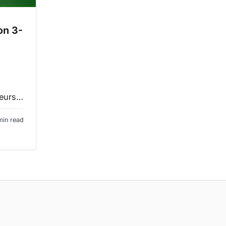
on 3-
ueurs…
min read