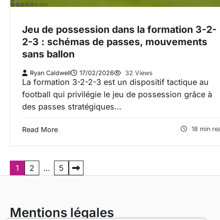
Jeu de possession dans la formation 3-2-
2-3 : schémas de passes, mouvements
sans ballon
Ryan Caldwell
17/02/2026
32 Views
La formation 3-2-2-3 est un dispositif tactique au
football qui privilégie le jeu de possession grâce à
des passes stratégiques…
Read More
18 min re
P
1
2
…
5
o
s
Mentions légales
t