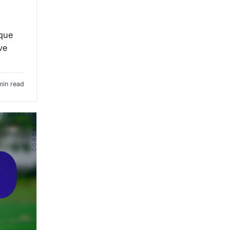
ique
ve
min read