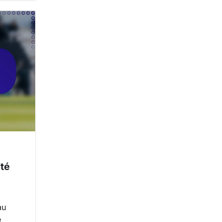
ité
au
e