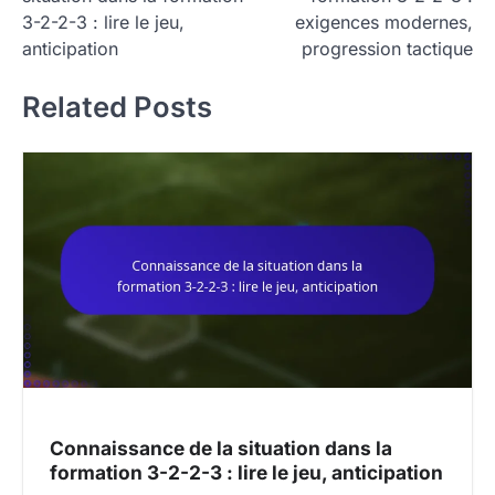
s
3-2-2-3 : lire le jeu,
exigences modernes,
t
anticipation
progression tactique
n
Related Posts
a
v
i
g
a
t
i
o
n
Connaissance de la situation dans la
formation 3-2-2-3 : lire le jeu, anticipation