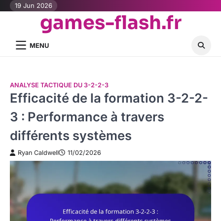
Skip
19 Jun 2026
games-flash.fr
to
content
MENU
ANALYSE TACTIQUE DU 3-2-2-3
Efficacité de la formation 3-2-2-
3 : Performance à travers
différents systèmes
Ryan Caldwell
11/02/2026