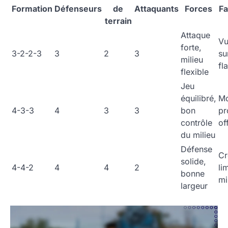
Formation
Défenseurs
de
Attaquants
Forces
Fa
terrain
Attaque
Vu
forte,
3-2-2-3
3
2
3
su
milieu
fl
flexible
Jeu
équilibré,
Mo
4-3-3
4
3
3
bon
pr
contrôle
of
du milieu
Défense
Cr
solide,
4-4-2
4
4
2
li
bonne
mi
largeur