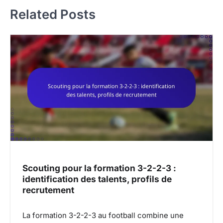
n
Related Posts
a
v
i
g
a
t
i
o
n
Scouting pour la formation 3-2-2-3 :
identification des talents, profils de
recrutement
La formation 3-2-2-3 au football combine une