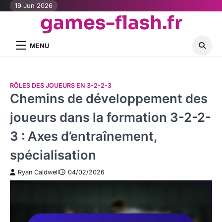
Skip
19 Jun 2026
games-flash.fr
to
content
MENU
RÔLES DES JOUEURS EN 3-2-2-3
Chemins de développement des
joueurs dans la formation 3-2-2-
3 : Axes d’entraînement,
spécialisation
Ryan Caldwell
04/02/2026