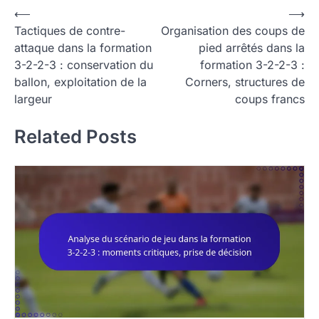
P
⟵
⟶
Tactiques de contre-
Organisation des coups de
o
attaque dans la formation
pied arrêtés dans la
s
3-2-2-3 : conservation du
formation 3-2-2-3 :
t
ballon, exploitation de la
Corners, structures de
largeur
coups francs
n
a
Related Posts
v
i
g
a
t
i
o
n