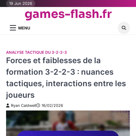
Skip
19 Jun 2026
games-flash.fr
to
content
MENU
ANALYSE TACTIQUE DU 3-2-2-3
Forces et faiblesses de la
formation 3-2-2-3 : nuances
tactiques, interactions entre les
joueurs
Ryan Caldwell
16/02/2026